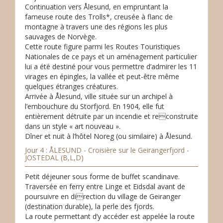
Continuation vers Ålesund, en empruntant la
fameuse route des Trolls*, creusée à flanc de
montagne à travers une des régions les plus
sauvages de Norvège.
Cette route figure parmi les Routes Touristiques
Nationales de ce pays et un aménagement particulier
lui a été destiné pour vous permettre d’admirer les 11
virages en épingles, la vallée et peut-être même
quelques étranges créatures.
Arrivée à Ålesund, ville située sur un archipel à
l’embouchure du Storfjord. En 1904, elle fut
entièrement détruite par un incendie et reconstruite
dans un style « art nouveau ».
Dîner et nuit à l’hôtel Noreg (ou similaire) à Ålesund.
Jour 4 : ÅLESUND - Croisière sur le Geirangerfjord -
JOSTEDAL (B,L,D)
Petit déjeuner sous forme de buffet scandinave.
Traversée en ferry entre Linge et Eidsdal avant de
poursuivre en direction du village de Geiranger
(destination durable), la perle des fjords.
La route permettant d’y accéder est appelée la route