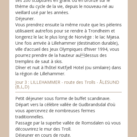
ses 200 sculptures en granit ou en bronze sur le
thème du cycle de la vie, depuis le nouveau-né au
vieillard usé par les années.
Déjeuner.
Vous prendrez ensuite la même route que les pèlerins
utilisaient autrefois pour se rendre à Trondheim et
longerez le lac le plus long de Norvège : le lac Mjøsa.
Une fois arrivée à Lillehammer (destination durable),
ville d’accueil des Jeux Olympiques d’hiver 1994, vous
pourrez prendre de la hauteur audessus des
tremplins de saut à skis.
Dîner et nuit à l’hôtel Kvitfjell Hotel (ou similaire) dans
la région de Lillehammer.
Jour 3 : LILLEHAMMER - route des Trolls - ÅLESUND
(B,L,D)
Petit déjeuner sous forme de buffet scandinave.
Départ vers la célèbre vallée de Gudbrandsdal d’où
vous apercevrez de nombreuses fermes
traditionnelles.
Passage par la superbe vallée de Romsdalen où vous
découvrirez le mur des Troll.
Déjeuner en cours de route.